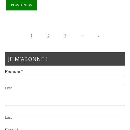
PLUS D’INFOS
1
2
3
›
»
JE M’ABONNE !
Prénom
*
First
Last