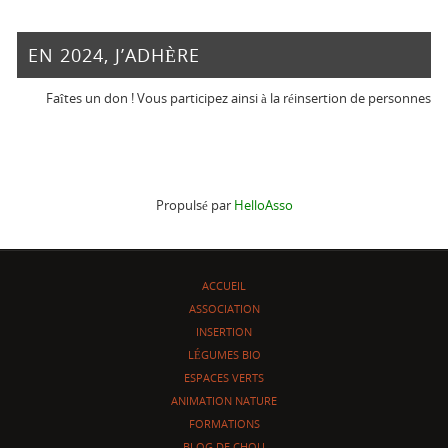
EN 2024, J’ADHÈRE
Faîtes un don ! Vous participez ainsi à la réinsertion de personnes en diffic
Propulsé par
HelloAsso
ACCUEIL
ASSOCIATION
INSERTION
LÉGUMES BIO
ESPACES VERTS
ANIMATION NATURE
FORMATIONS
BLOG DE CHOU