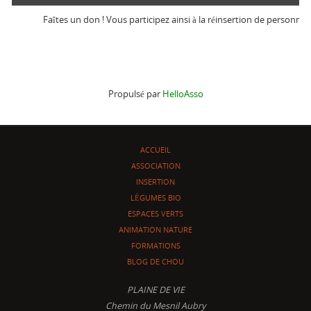
Faîtes un don ! Vous participez ainsi à la réinsertion de personnes en d
Propulsé par
HelloAsso
ACCUEIL
ASSOCIATION
INSERTION
LÉGUMES BIO
ESPACES VERTS
ANIMATION NATURE
FORMATIONS
BLOG DE CHOU
PLAINE DE VIE
Chemin du Mesnil Aubry