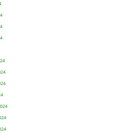
4
24
24
24
024
024
024
24
2024
024
024