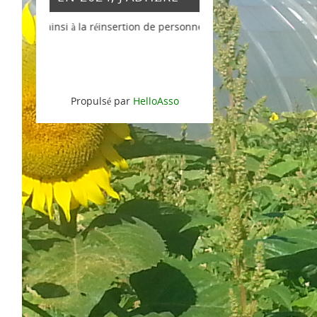
i à la réinsertion de personnes en difficultés et soutenez l'agricult
Propulsé par
HelloAsso