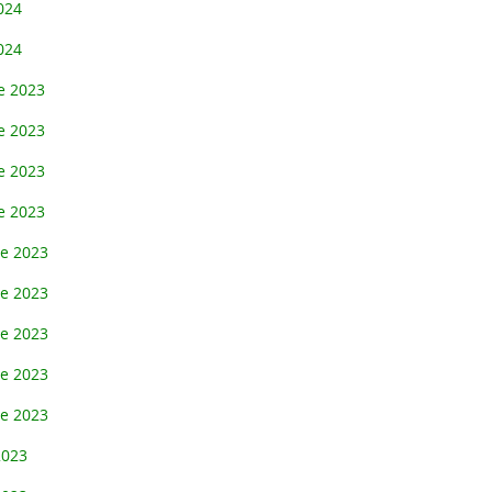
024
024
e 2023
e 2023
e 2023
e 2023
re 2023
re 2023
re 2023
re 2023
re 2023
2023