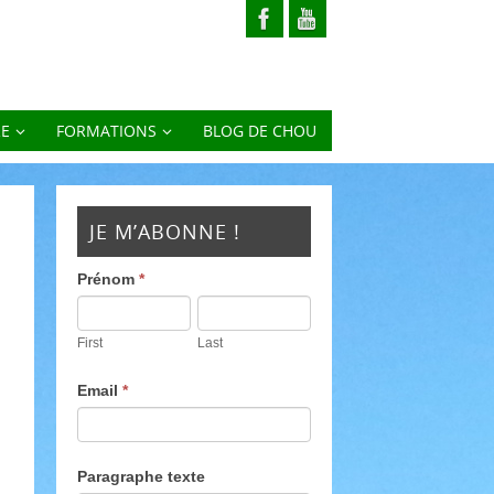
RE
FORMATIONS
BLOG DE CHOU
JE M’ABONNE !
Prénom
*
First
Last
Email
*
Paragraphe texte