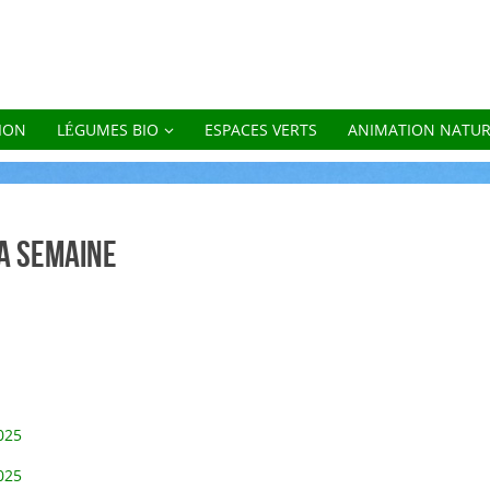
ION
LÉGUMES BIO
ESPACES VERTS
ANIMATION NATU
la semaine
025
025