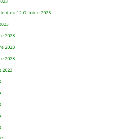
2023
ident du 12 Octobre 2023
2023
re 2023
re 2023
re 2023
e 2023
3
3
3
3
3
23