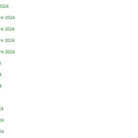
2024
Faîtes un don ! Vous participez ains
re 2024
re 2024
re 2024
re 2024
4
4
4
24
24
24