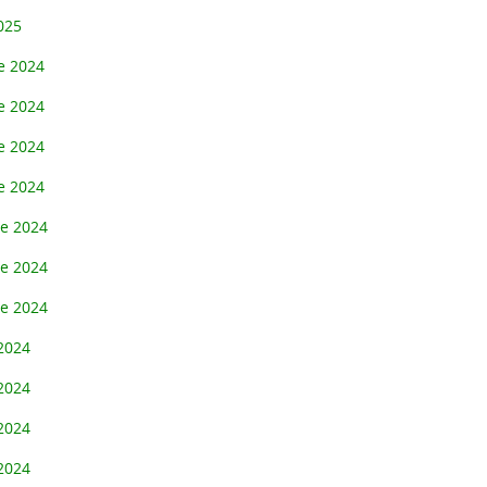
025
e 2024
e 2024
e 2024
e 2024
re 2024
re 2024
re 2024
2024
Vente du jeudi de 16h00 à 19h00 à 
2024
2024
2024