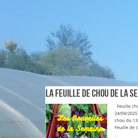
La feuille de chou de la s
Feuille ch
24/04/2025 
chou du 13
Feuille de 
…