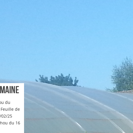
emaine
ou du
Vente du jeudi de
Feuille de
/02/25
chou du 16