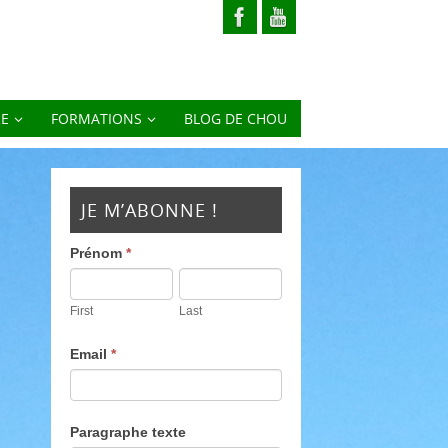
RE
FORMATIONS
BLOG DE CHOU
JE M’ABONNE !
Prénom
*
First
Last
Email
*
Paragraphe texte