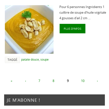
Pour 6 personnes Ingrédients 1
cuillère de soupe d’huile végétale
4 gousses d’ail 2 cm …
PLUS D’INFOS
patate douce
,
soupe
TAGGÉ
«
‹
7
8
9
10
›
JE M’ABONNE !