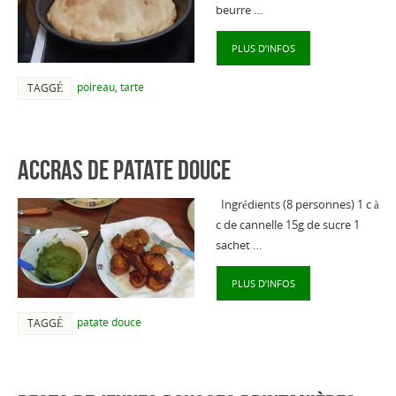
beurre …
PLUS D’INFOS
poireau
,
tarte
TAGGÉ
Accras de patate douce
Ingrédients (8 personnes) 1 c à
c de cannelle 15g de sucre 1
sachet …
PLUS D’INFOS
patate douce
TAGGÉ