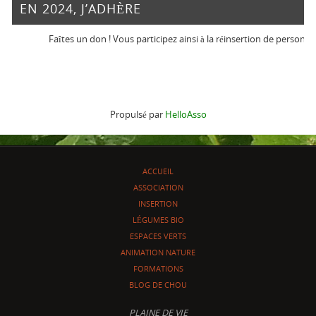
EN 2024, J’ADHÈRE
Faîtes un don ! Vous participez ainsi à la réinsertion de personnes e
Propulsé par
HelloAsso
ACCUEIL
ASSOCIATION
INSERTION
LÉGUMES BIO
ESPACES VERTS
ANIMATION NATURE
FORMATIONS
BLOG DE CHOU
PLAINE DE VIE