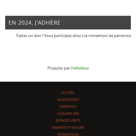
EN 2024, J’ADHÈRE
Faîtes un don ! Vous participez ainsi à la réinsertion de personnes en dif
Propulsé par
HelloAsso
ACCUEIL
ASSOCIATION
INSERTION
LÉGUMES BIO
ESPACES VERTS
ANIMATION NATURE
FORMATIONS