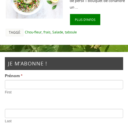
de persil 1 bouquet de coriandre
un …
PLUS D’INFOS
Chou-fleur
,
frais
,
Salade
,
taboule
TAGGÉ
JE M’ABONNE !
Prénom
*
First
Last