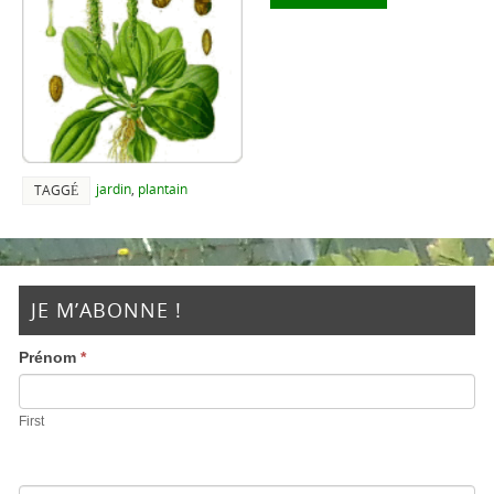
jardin
,
plantain
TAGGÉ
JE M’ABONNE !
Prénom
*
First