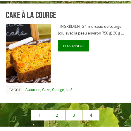
Cake à la courge
INGRÉDIENTS 1 morceau de courge
(cru avec la peau environ 750 g) 30 g …
PLUS D’INFOS
Automne
,
Cake
,
Courge
,
salé
TAGGÉ
1
2
3
4