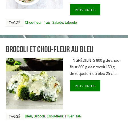
PLUS D’INFOS
Chou-fleur
,
frais
,
Salade
,
taboule
TAGGÉ
Brocoli et chou-fleur au bleu
INGRÉDIENTS 800 g de chou-
fleur 800 g de brocoli 150 g
de roquefort ou bleu 25 cl …
PLUS D’INFOS
Bleu
,
Brocoli
,
Chou-fleur
,
Hiver
,
salé
TAGGÉ