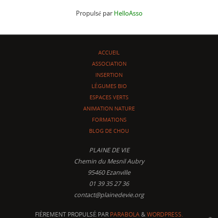
Propulsé par
HelloAsso
ACCUEIL
ASSOCIATION
INSERTION
LÉGUMES BIO
ESPACES VERTS
ANIMATION NATURE
FORMATIONS
BLOG DE CHOU
PLAINE DE VIE
Chemin du Mesnil Aubry
95460 Ezanville
01 39 35 27 36
contact@plainedevie.org
FIÈREMENT PROPULSÉ PAR
PARABOLA
&
WORDPRESS.