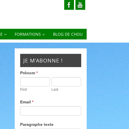
RE
FORMATIONS
BLOG DE CHOU
JE M’ABONNE !
Prénom
*
First
Last
Email
*
Paragraphe texte