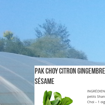
Pak Choy Citron Gingembr
Sésame
INGRÉDIEN
petits Shan
Choï – 1 oi