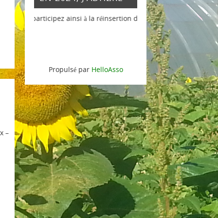
pez ainsi à la réinsertion de personnes en difficultés et soutenez l'
Propulsé par
HelloAsso
x –