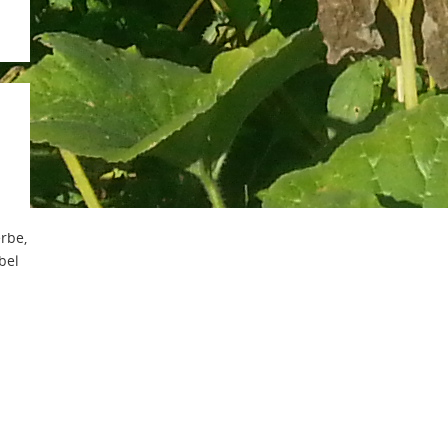
erbe,
bel