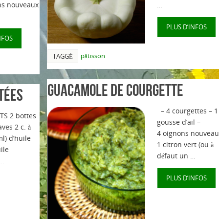
ns nouveaux
…
Faîtes un don ! Vous partici
PLUS D’INFOS
NFOS
pâtisson
TAGGÉ
Guacamole de courgette
tées
– 4 courgettes – 1
S 2 bottes
gousse d’ail –
ves 2 c. à
4 oignons nouveau
l) d’huile
1 citron vert (ou à
uile
défaut un …
 …
PLUS D’INFOS