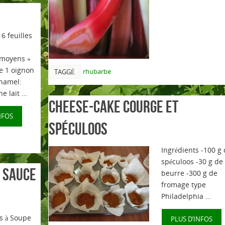
 6 feuilles
 moyens »
re 1 oignon
rhubarbe
TAGGÉ
chamel:
ne lait …
Cheese-cake courge et
NFOS
spéculoos
Ingrédients -100 g
spéculoos -30 g de
 sauce
beurre -300 g de
fromage type
Philadelphia …
es à Soupe
PLUS D’INFOS