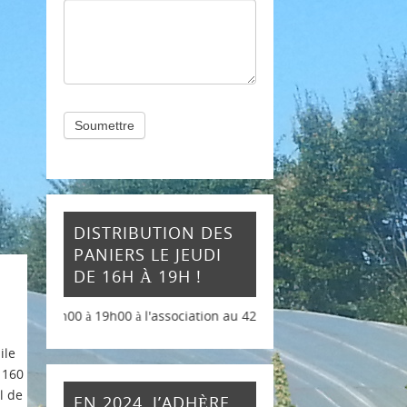
Soumettre
DISTRIBUTION DES
PANIERS LE JEUDI
DE 16H À 19H !
9h00 à l'association au 42 rue du chemin vert
ile
e 160
l de
EN 2024, J’ADHÈRE