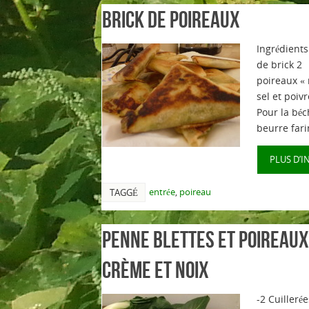
Brick de poireaux
Ingrédients
de brick 2
poireaux «
sel et poiv
Pour la bé
beurre fari
PLUS D’I
entrée
,
poireau
TAGGÉ
Penne Blettes et Poireaux
Crème et Noix
-2 Cuilleré