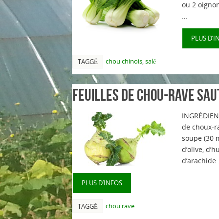
ou 2 oigno
…
PLUS D’I
chou chinois
,
salé
TAGGÉ
Feuilles de chou-rave sau
INGRÉDIENT
de choux-ra
soupe (30 m
d’olive, d’h
d’arachide
PLUS D’INFOS
chou rave
TAGGÉ