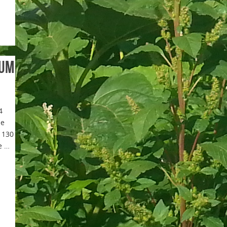
fum
4
de
 130
e …