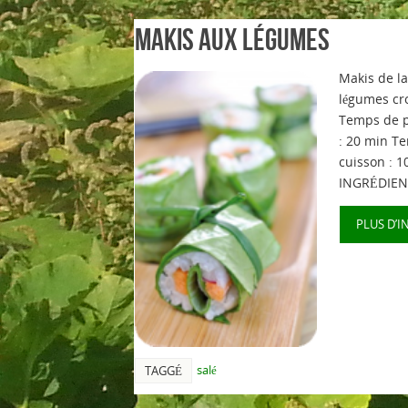
Makis aux légumes
Makis de la
légumes cr
Temps de p
: 20 min T
cuisson : 1
INGRÉDIEN
PLUS D’I
salé
TAGGÉ