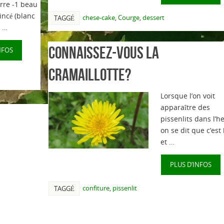
rre -1 beau
incé (blanc
chese-cake
,
Courge
,
dessert
TAGGÉ
r …
Connaissez-vous la
NFOS
cramaillotte?
Lorsque l’on voit
apparaître des
pissenlits dans l’h
on se dit que c’est 
et …
PLUS D’INFOS
confiture
,
pissenlit
TAGGÉ