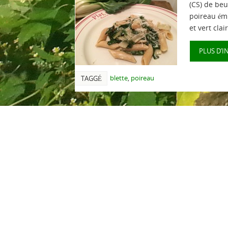
(CS) de beu
poireau ém
et vert clai
PLUS D’I
blette
,
poireau
TAGGÉ