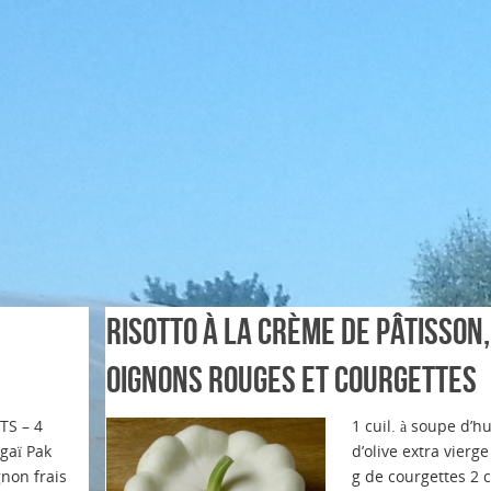
e
Risotto à la crème de pâtisson,
oignons rouges et courgettes
Vente du jeudi de 16h00 à 1
TS – 4
1 cuil. à soupe d’hu
gaï Pak
d’olive extra vierg
gnon frais
g de courgettes 2 c