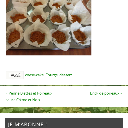
chese-cake
,
Courge
,
dessert
.
TAGGÉ
«
Penne Blettes et Poireaux
Brick de poireaux
»
sauce Crème et Noix
JE M’ABONNE !