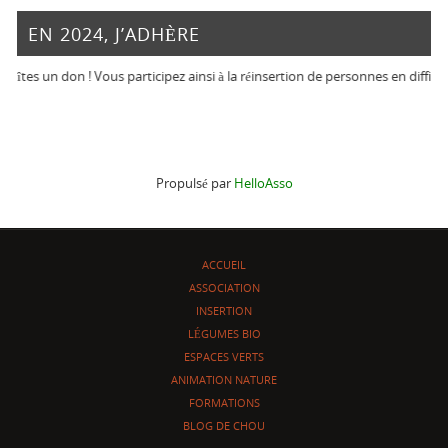
EN 2024, J’ADHÈRE
îtes un don ! Vous participez ainsi à la réinsertion de personnes en difficulté
Propulsé par
HelloAsso
ACCUEIL
ASSOCIATION
INSERTION
LÉGUMES BIO
ESPACES VERTS
ANIMATION NATURE
FORMATIONS
BLOG DE CHOU